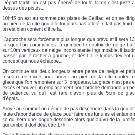
Départ tardif, on est pas énervé de toute facon c'est juste 
dessus des pistes...
10h45 on est au sommet des pistes de Ceillac, et on se diri
au pied de la dite goulotte toujours pas affolé, il fait pas froid 
on est bien content d'être la.
L'approche sera forcement plus longue que prévu et il sera 1
lorsque l'on commencera à grimper, le couloir de neige but
sur 10m verticaux de neige inconsistante ingrimpable, il faud
passer par le rocher à gauche, et dès L1 le temps devient 
concept qui nous échappe...
On continue sur deux longeurs entre pente de neige et peti
reseaux de mixte pour arriver au pied de la dite coulée 
glace que l'on remontera sur 3 longueurs. La glace n'est pas 
excès et trouver un emplacement pour broche demande un p
de patience vu qu'il est rare d'avoir plus de 5cm de gla
d'épais.
Arrivé au sommet on décide de pas descendre dans la goulot
faute d'abondance de glace pour faire des lunules et entamo
ce qui sera une longue descente alors que au vu de la lumiè
qui tombe il doit déja être 17h.