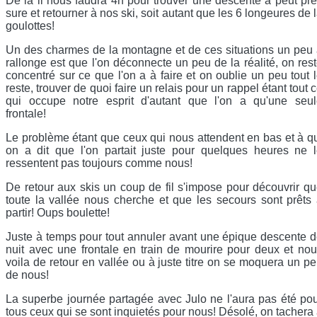
De la il nous faudra 4h pour trouver une descente à peut pr
sure et retourner à nos ski, soit autant que les 6 longeures de 
goulottes!
Un des charmes de la montagne et de ces situations un peu
rallonge est que l'on déconnecte un peu de la réalité, on res
concentré sur ce que l'on a à faire et on oublie un peu tout 
reste, trouver de quoi faire un relais pour un rappel étant tout 
qui occupe notre esprit d'autant que l'on a qu'une seul
frontale!
Le problème étant que ceux qui nous attendent en bas et à q
on a dit que l'on partait juste pour quelques heures ne 
ressentent pas toujours comme nous!
De retour aux skis un coup de fil s'impose pour découvrir q
toute la vallée nous cherche et que les secours sont prêts
partir! Oups boulette!
Juste à temps pour tout annuler avant une épique descente 
nuit avec une frontale en train de mourire pour deux et no
voila de retour en vallée ou à juste titre on se moquera un p
de nous!
La superbe journée partagée avec Julo ne l'aura pas été po
tous ceux qui se sont inquietés pour nous! Désolé, on tachera