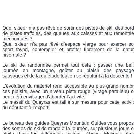
Quel skieur n’a pas rêvé de sortir des pistes de ski, des bor
de pistes traffolés, des queues aux caisses et aux remonté
mécaniques ?
Quel skieur n’a pas rêvé d’espace vierge pour exercer s
sport favori, contempler et profiter librement de la natu
hivernale ?
Le ski de randonnée permet tout cela : passer une bell
journée en montagne, goûter au plaisir des paysage
sauvages et de la quiétude tout en se régalant à la descente !
L'évolution du matériel rend accessible au plus grand nomb
ces plaisirs, avec un niveau piste rouge (virage parallèle) 
peut déjà envisager d'aborder l’activité.
Le massif du Queyras est taillé sur mesure pour cette activi
du débutant à l’expert!
Le bureau des guides Queyras Mountain Guides vous propo
des sorties de ski de rando à la journée, sur plusieurs jours 
étoile dans les différentes vallées. Abriès, Molines, Sai