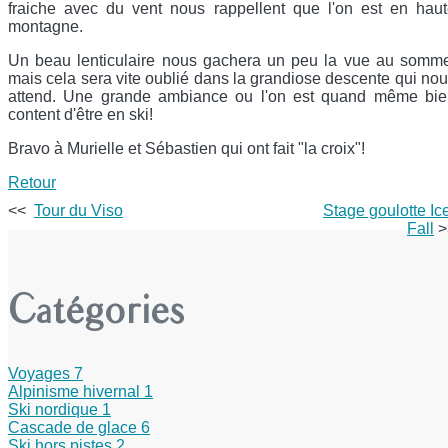
fraiche avec du vent nous rappellent que l'on est en hau
montagne.
Un beau lenticulaire nous gachera un peu la vue au somm
mais cela sera vite oublié dans la grandiose descente qui no
attend. Une grande ambiance ou l'on est quand même bie
content d'être en ski!
Bravo à Murielle et Sébastien qui ont fait "la croix"!
Retour
<<
Tour du Viso
Stage goulotte Ic
Fall
>
Catégories
Voyages
7
Alpinisme hivernal
1
Ski nordique
1
Cascade de glace
6
Ski hors pistes
2