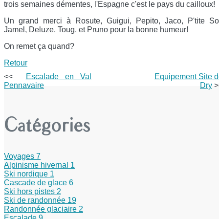
trois semaines démentes, l'Espagne c'est le pays du cailloux!
Un grand merci à Rosute, Guigui, Pepito, Jaco, P'tite So
Jamel, Deluze, Toug, et Pruno pour la bonne humeur!
On remet ça quand?
Retour
<<
Escalade en Val
Equipement Site 
Pennavaire
Dry
>
Catégories
Voyages
7
Alpinisme hivernal
1
Ski nordique
1
Cascade de glace
6
Ski hors pistes
2
Ski de randonnée
19
Randonnée glaciaire
2
Escalade
9